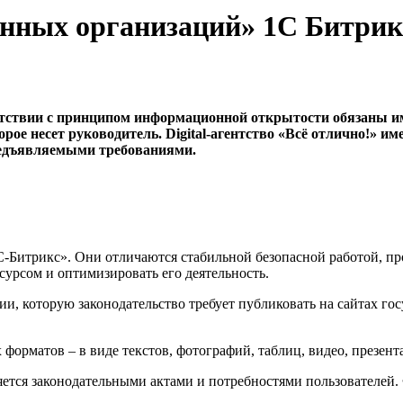
енных организаций» 1С Битрик
етствии с принципом информационной открытости обязаны име
ое несет руководитель. Digital-агентство «Всё отлично!» им
редъявляемыми требованиями.
С-Битрикс». Они отличаются стабильной безопасной работой, п
сурсом и оптимизировать его деятельность.
, которую законодательство требует публиковать на сайтах го
рматов – в виде текстов, фотографий, таблиц, видео, презента
яется законодательными актами и потребностями пользователей.