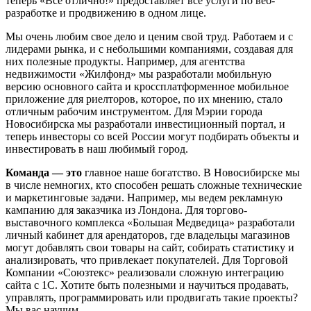
теперь «Всё отлично!» предоставляет все услуги по веб-
разработке и продвижению в одном лице.
Мы очень любим свое дело и ценим свой труд. Работаем и с
лидерами рынка, и с небольшими компаниями, создавая для
них полезные продукты. Например, для агентства
недвижимости «Жилфонд» мы разработали мобильную
версию основного сайта и кроссплатформенное мобильное
приложение для риелторов, которое, по их мнению, стало
отличным рабочим инструментом. Для Мэрии города
Новосибирска мы разработали инвестиционный портал, и
теперь инвесторы со всей России могут подбирать объекты и
инвестировать в наш любимый город.
Команда — это
главное наше богатство. В Новосибирске мы
в числе немногих, кто способен решать сложные технические
и маркетинговые задачи. Например, мы ведем рекламную
кампанию для заказчика из Лондона. Для торгово-
выставочного комплекса «Большая Медведица» разработали
личный кабинет для арендаторов, где владельцы магазинов
могут добавлять свои товары на сайт, собирать статистику и
анализировать, что привлекает покупателей. Для Торговой
Компании «Союзтекс» реализовали сложную интеграцию
сайта с 1С. Хотите быть полезными и научиться продавать,
управлять, программировать или продвигать такие проекты?
Мы вас научим.