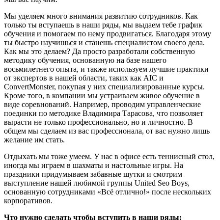
Мы уделяем много внимания развитию сотрудников. Как
только ты вступаешь в наши ряды, мы выдаем тебе график
обучения и помогаем по нему продвигаться. Благодаря этому
ты быстро научишься и станешь специалистом своего дела.
Как мы это делаем? Да просто разработали собственную
методику обучения, основанную на базе нашего
восьмилетнего опыта, и также используем лучшие практики
от экспертов в нашей области, таких как AIC и
ConvertMonster, покупая у них специализированные курсы.
Кроме того, в компании мы устраиваем живое обучение в
виде соревнований. Например, проводим управленческие
поединки по методике Владимира Тарасова, что позволяет
вырасти не только профессионально, но и личностно. В
общем мы сделаем из вас профессионала, от вас нужно лишь
желание им стать.
Отдыхать мы тоже умеем. У нас в офисе есть теннисный стол,
иногда мы играем в шахматы и настольные игры. На
праздники придумываем забавные шутки и смотрим
выступление нашей любимой группы United Seo Boys,
основанную сотрудниками «Всё отлично!» после нескольких
корпоративов.
Что нужно сделать чтобы вступить в наши ряды: